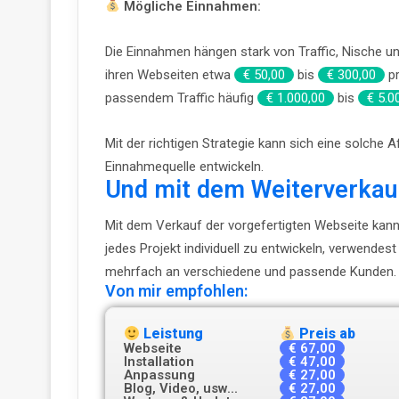
Mögliche Einnahmen:
Die Einnahmen hängen stark von Traffic, Nische un
ihren Webseiten etwa
€ 50,00
bis
€ 300,00
pr
passendem Traffic häufig
€ 1.000,00
bis
€ 5.0
Mit der richtigen Strategie kann sich eine solche Af
Einnahmequelle entwickeln.
Und mit dem Weiterverkau
Mit dem Verkauf der vorgefertigten Webseite kanns
jedes Projekt individuell zu entwickeln, verwendes
mehrfach an verschiedene und passende Kunden.
Von mir empfohlen:
Leistung
Preis ab
Webseite
€ 67,00
Installation
€ 47,00
Anpassung
€ 27,00
Blog, Video, usw...
€ 27,00