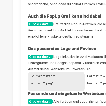
ansprechend, ohne dass du selbst Grafiken erstel
Auch die PopUp Grafiken sind dabei:
Gibt es dazu:
Drei fertige PopUp-Grafiken, die 
Besuchern direkt im Blickfeld präsentieren. Ideal
empfohlene Produkte deutlich zu steigern.
Das passendes Logo und FavIcon:
Gibt es dazu:
Logo inklusive in zwei Varianten (
Hintergründe und Designs anpasst. Zusätzlich erh
Auftritt deiner Webseite im Browser-Tab.
Format "*.webp":
Format "*.w
Format "*.png":
Format "*.p
Passende und eingebaute Werbebann
Gibt es dazu:
Alle fertigen und zusätzlichen We