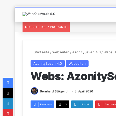
NEUESTE TOP 7 PRODUKTE
Startseite
/
Webseiten
/
AzonitySeven 4.0
/
Webs: 
AzonitySeven 4.0
Webseiten
Webs: AzonityS
Bernhard Stöger
3. April 2026
Facebook
X
LinkedIn
Pinteres